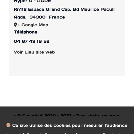
Hyper U – AGDE
Rn112 Espace Grand Cap, Bd Maurice Pacull
Agde
,
34300
France
+ Google Map
Téléphone
04 67 49 18 58
Voir Lieu site web
- © Copyright 2020 - 2023 - Tous droits réservés
société des beaux arts de Béziers Remerciements à
Ce site utilise des cookies pour mesurer l'audience