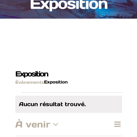
Exposition
Exposition
Exposition
Évènements
Évènement
Aucun résultat trouvé.
Notice
À venir
Nav
Re
Recherch
Liste
Sélectionnez