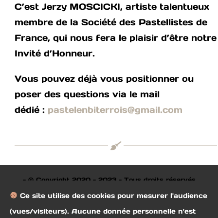
C’est Jerzy MOSCICKI, artiste talentueux
membre de la Société des Pastellistes de
France, qui nous fera le plaisir d’être notre
Invité d’Honneur.
Vous pouvez déjà vous positionner ou
poser des questions via le mail
dédié :
pastelenbiterrois@gmail.com
- © Copyright 2020 - 2023 - Tous droits réservés
Ce site utilise des cookies pour mesurer l'audience
société des beaux arts de Béziers Remerciements à
(vues/visiteurs). Aucune donnée personnelle n'est
Alain Turpault, au CA, à toute l'équipe bénévole de la