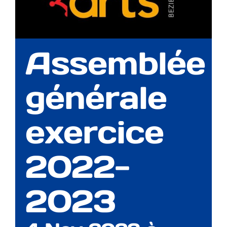
Assemblée
générale
exercice
2022-
2023