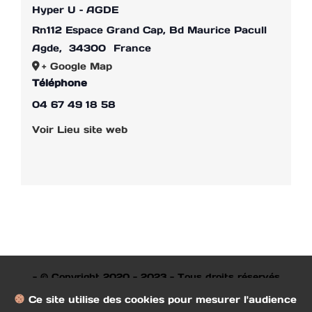
Hyper U – AGDE
Rn112 Espace Grand Cap, Bd Maurice Pacull
Agde
,
34300
France
+ Google Map
Téléphone
04 67 49 18 58
Voir Lieu site web
- © Copyright 2020 - 2023 - Tous droits réservés
Ce site utilise des cookies pour mesurer l'audience
société des beaux arts de Béziers Remerciements à