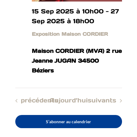
15 Sep 2025 à 10h00
-
27
Sep 2025 à 18h00
Exposition Maison CORDIER
Maison CORDIER (MVA) 2 rue
Jeanne JUGAN 34500
Béziers
Évènements
Évènements
précédents
Aujourd’hui
suivants
S’abonner au calendrier