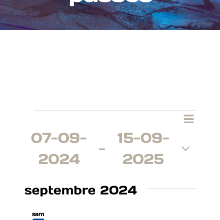
Évènements
Nav
Re
Recherch
Liste
07-09-
15-09-
de
 - 
et
2024
2025
vu
Sélectionnez
Év
une
septembre 2024
na
date.
sam